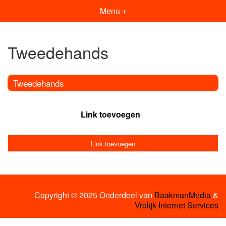
Menu +
Tweedehands
Tweedehands
Link toevoegen
Link toevoegen
Copyright © 2025 Onderdeel van
BaakmanMedia
&
Vrolijk Internet Services