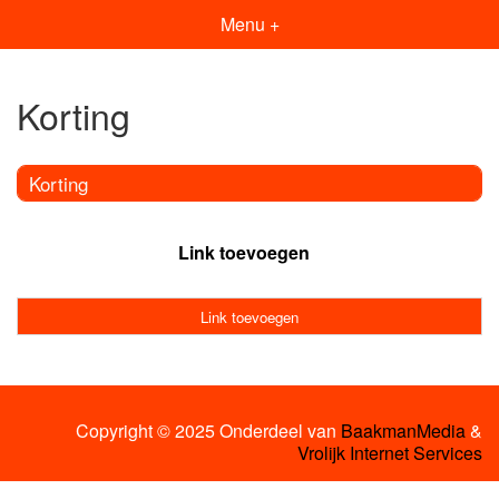
Menu +
Korting
Korting
Link toevoegen
Link toevoegen
Copyright © 2025 Onderdeel van
BaakmanMedia
&
Vrolijk Internet Services