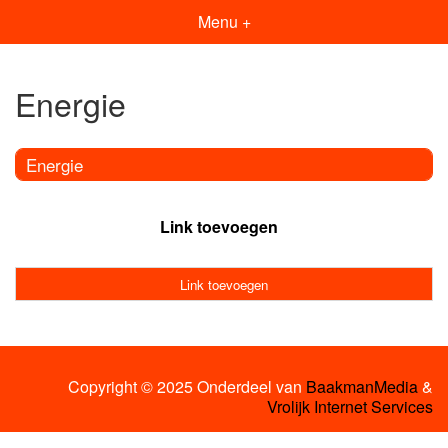
Menu +
Energie
Energie
Link toevoegen
Link toevoegen
Copyright © 2025 Onderdeel van
BaakmanMedia
&
Vrolijk Internet Services