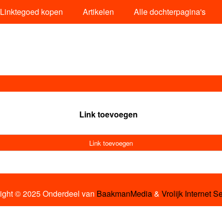
Linktegoed kopen
Artikelen
Alle dochterpagina's
Link toevoegen
Link toevoegen
ight © 2025 Onderdeel van
BaakmanMedia
&
Vrolijk Internet S