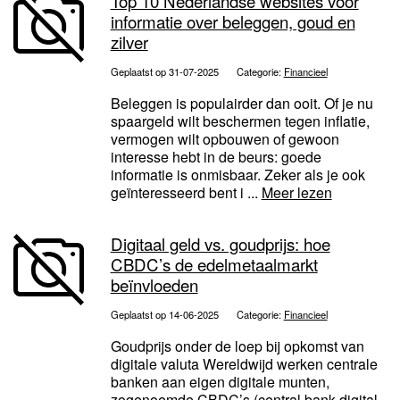
Top 10 Nederlandse websites voor
informatie over beleggen, goud en
zilver
Geplaatst op 31-07-2025
Categorie:
Financieel
Beleggen is populairder dan ooit. Of je nu
spaargeld wilt beschermen tegen inflatie,
vermogen wilt opbouwen of gewoon
interesse hebt in de beurs: goede
informatie is onmisbaar. Zeker als je ook
geïnteresseerd bent i ...
Meer lezen
Digitaal geld vs. goudprijs: hoe
CBDC’s de edelmetaalmarkt
beïnvloeden
Geplaatst op 14-06-2025
Categorie:
Financieel
Goudprijs onder de loep bij opkomst van
digitale valuta Wereldwijd werken centrale
banken aan eigen digitale munten,
zogenoemde CBDC’s (central bank digital